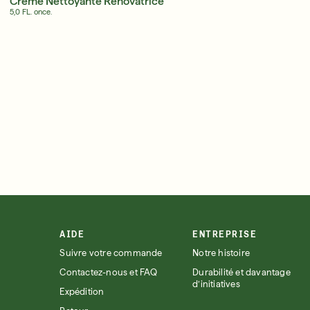
Crème Nettoyante Rénovatrice
5,0 FL. once.
s
VO
AIDE
ENTREPRISE
Suivre votre commande
Notre histoire
Contactez-nous et FAQ
Durabilité et davantage
d’initiatives
Expédition