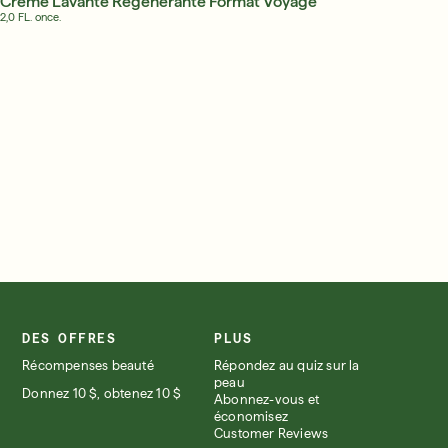
Crème Lavante Régénérante Format Voyage
2,0 FL. once.
US CONNECTER VOUS INSCRIRE
DES OFFRES
PLUS
Récompenses beauté
Répondez au quiz sur la
peau
Donnez 10 $, obtenez 10 $
Abonnez-vous et
économisez
Customer Reviews