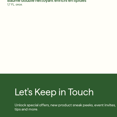
Baume double nettoyant enrichi en lipides
1,7 FL. once.
30 ans de résultats inégalés et cliniquement prouvé
Achetez maintenant
S'INSCRIRE
Let's Keep in Touch
Unlock special offers, new product sneak peeks, event invites,
tips and more.