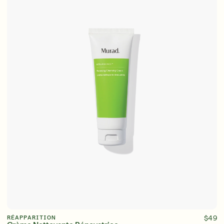
Anglais
Anglais
Français
Français
AJOUTER AU PANIER
RÉAPPARITION
$49