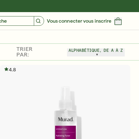
NNEZ 10 $, OBTENEZ 10 $
TROUVEZ VOTRE RÉGIME PERSONNALIS
che
Vous connecter vous inscrire
TRIER
ALPHABÉTIQUE, DE A À Z
PAR:
4.8
30 ans de résultats inégalés et cliniquement
prouvés
ACHETEZ MAINTENANT