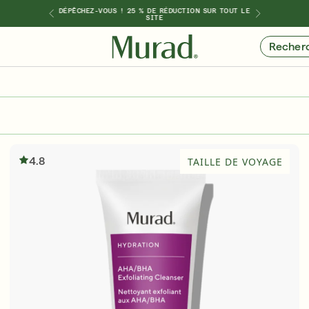
DÉPÊCHEZ-VOUS ! 25 % DE RÉDUCTION SUR TOUT LE
ONNALISÉ
DO
SITE
Recher
S
ACHETER PAR
INGRÉDIENT
ques
ums
Nouveauté 🎉
Ensembles de vacances
Rétinol
Rétinien
nts
Vitamine C
4.8
TAILLE DE VOYAGE
Niacinamide
s
Acide glycolique
Acide hyaluronique
Acide salicylique
Acide lactique
Peptides