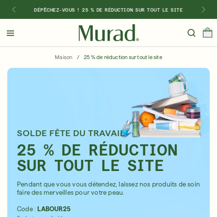
DÉPÊCHEZ-VOUS ! 25 % DE RÉDUCTION SUR TOUT LE SITE
Bonjour
Beau!
Maison
/
25 % de réduction sur tout le site
Identifiez-vous ou inscrivez-vous
Magasinez les meilleures ventes
Dernière chance
Sér
Boutique
SOLDE FÊTE DU TRAVAIL
Acheter par préoccupation
25 % DE RÉDUCTION
SUR TOUT LE SITE
En vedette
Pendant que vous vous détendez, laissez nos produits de soin
Quel régime vous convient le mieux ?
faire des merveilles pour votre peau.
Code :
LABOUR25