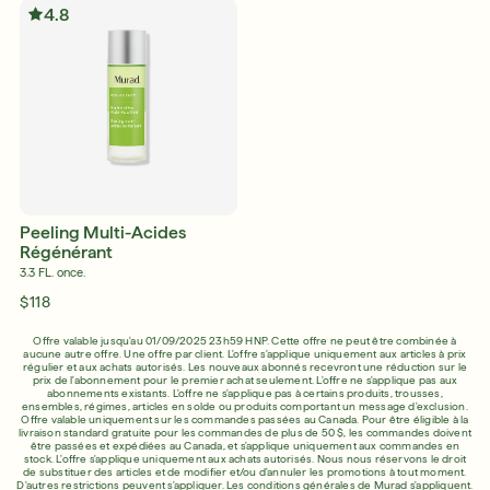
prouvés
4.8
Achetez maintenant
VOUS CONNECTER VOUS
S'INSCRIRE
INSCRIRE
Peeling Multi-Acides
Régénérant
3.3 FL. once.
$118
Offre valable jusqu'au 01/09/2025 23h59 HNP. Cette offre ne peut être combinée à
aucune autre offre. Une offre par client. L'offre s'applique uniquement aux articles à prix
régulier et aux achats autorisés. Les nouveaux abonnés recevront une réduction sur le
prix de l'abonnement pour le premier achat seulement. L'offre ne s'applique pas aux
abonnements existants. L'offre ne s'applique pas à certains produits, trousses,
ensembles, régimes, articles en solde ou produits comportant un message d'exclusion.
Offre valable uniquement sur les commandes passées au Canada. Pour être éligible à la
livraison standard gratuite pour les commandes de plus de 50 $, les commandes doivent
être passées et expédiées au Canada, et s'applique uniquement aux commandes en
stock. L'offre s'applique uniquement aux achats autorisés. Nous nous réservons le droit
de substituer des articles et de modifier et/ou d'annuler les promotions à tout moment.
D'autres restrictions peuvent s'appliquer. Les
conditions générales de Murad
s'appliquent.