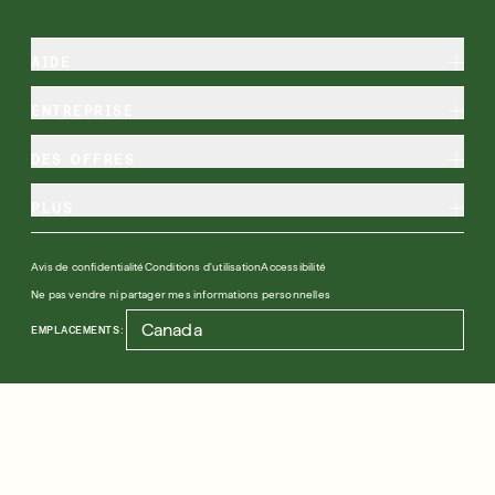
AIDE
ENTREPRISE
DES OFFRES
PLUS
Avis de confidentialité
Conditions d'utilisation
Accessibilité
Ne pas vendre ni partager mes informations personnelles
EMPLACEMENTS: