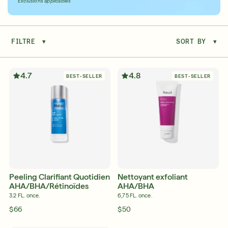
Exclusions applicables
FILTRE
▾
SORT BY
▾
Sérums
APPR
4.7
4.8
BEST-SELLER
BEST-SELLER
Super hydratants avec SPF qui vous
accompagnent tout au long de l'été
APPRENDRE ENCORE PLUS
Peeling Clarifiant Quotidien
Nettoyant exfoliant
AHA/BHA/Rétinoïdes
AHA/BHA
3.2 FL. once.
6,75 FL. once.
$66
$50
30 ans de résultats inégalés et cliniquement