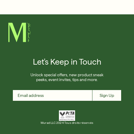
Français
30 ans de résultats inégalés et cliniquement
prouvés
Achetez maintenant
VOUS CONNECTER VOUS
S'INSCRIRE
INSCRIRE
Let's Keep in Touch
Unlock special offers, new product sneak
peeks, event invites, tips and more.
Sign Up
Murad LLC 2024 Tous droits réservés