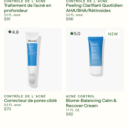
CONTRÔLE DE L'ACNÉ
CONTRÔLE DE L'ACNÉ
Traitement de l'acné en
Peeling Clarifiant Quotidien
profondeur
AHA/BHA/Rétinoïdes
1,0 FL. once.
3.2 FL. once.
$61
$66
Sérums
APPR
4.8
5.0
NEW
Super hydratants avec SPF qui vous
accompagnent tout au long de l'été
APPRENDRE ENCORE PLUS
CONTRÔLE DE L'ACNÉ
ACNE CONTROL
Correcteur de pores ciblé
Biome-Balancing Calm &
Recover Cream
0,5 FL. once.
$70
1.7 FL. OZ.
$62
Anglais
Anglais
Français