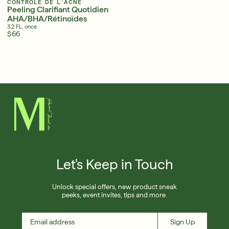
CONTRÔLE DE L'ACNÉ
Peeling Clarifiant Quotidien
AHA/BHA/Rétinoïdes
3.2 FL. once.
$66
Sérums
APPR
Super hydratants avec SPF qui vous
accompagnent tout au long de l'été
APPRENDRE ENCORE PLUS
Anglais
Anglais
Français
Français
Let's Keep in Touch
Unlock special offers, new product sneak
peeks, event invites, tips and more.
Sign Up