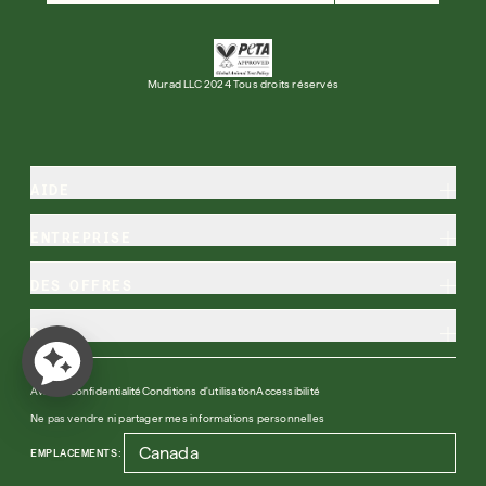
30 ans de résultats inégalés et cliniquement
prouvés
Murad LLC 2024 Tous droits réservés
Achetez maintenant
VOUS CONNECTER VOUS
S'INSCRIRE
INSCRIRE
AIDE
ENTREPRISE
DES OFFRES
PLUS
Avis de confidentialité
Conditions d'utilisation
Accessibilité
Ne pas vendre ni partager mes informations personnelles
EMPLACEMENTS: