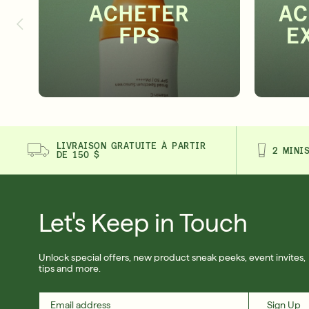
ACHETER
AC
FPS
E
LIVRAISON GRATUITE À PARTIR
2 MINI
DE 150 $
Let's Keep in Touch
Unlock special offers, new product sneak peeks, event invites,
tips and more.
Sign Up