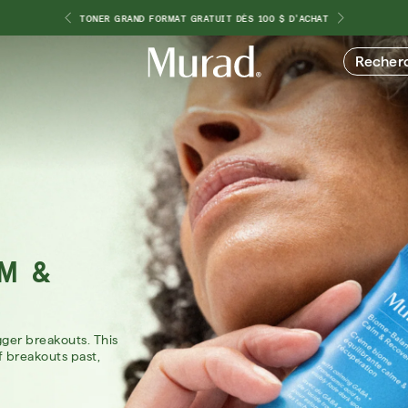
ONNALISÉ
TONER GRAND FORMAT GRATUIT DÈS 100 $ D'ACHAT
DO
Recher
S
ACHETER PAR
INGRÉDIENT
ques
ums
Nouveauté 🎉
Ensembles de vacances
Rétinol
Rétinien
nts
Vitamine C
Niacinamide
s
Acide glycolique
M &
Acide hyaluronique
Acide salicylique
Acide lactique
Peptides
gger breakouts. This
30 a
f breakouts past,
pro
ACHE