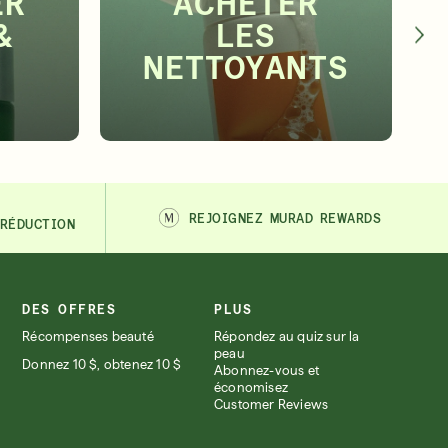
ER
ACHETER
&
LES
NETTOYANTS
REJOIGNEZ MURAD REWARDS
 RÉDUCTION
DES OFFRES
PLUS
Récompenses beauté
Répondez au quiz sur la
peau
Donnez 10 $, obtenez 10 $
Abonnez-vous et
économisez
Customer Reviews