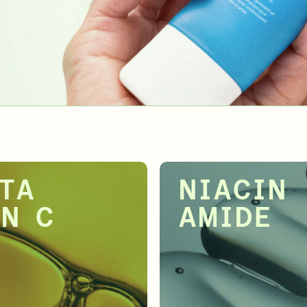
u quiz sur la peau
Récompenses de fidélité
ti-acné
Traitement de l'acné en profondeur
Traitement de r
 ENCORE PLUS
APPRENDRE ENCORE PLUS
$61.00
| 1,0 FL. once.
$53.00
ut au long de l'été
ITA
NIACIN
IN C
AMIDE