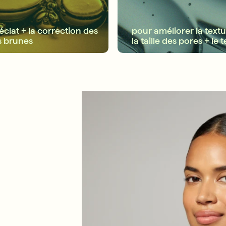
'éclat + la correction des
pour améliorer la textu
s brunes
la taille des pores + le t
ET