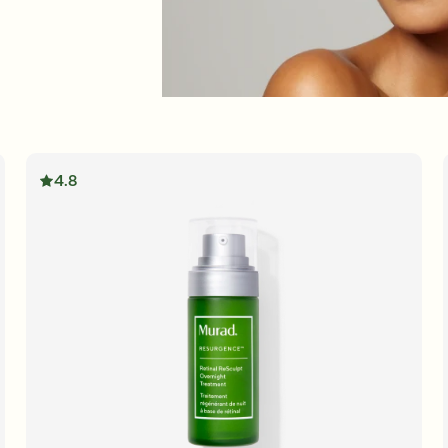
Anglais
Anglais
s
Français
Français
4.8
VO