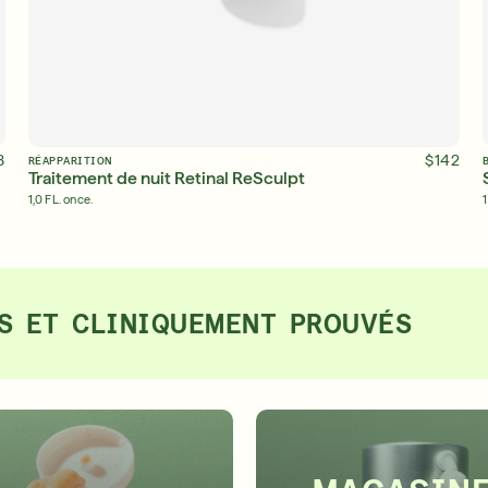
ADD TO BAG
8
$142
RÉAPPARITION
Traitement de nuit Retinal ReSculpt
1,0 FL. once.
1
ÉS ET CLINIQUEMENT PROUVÉS