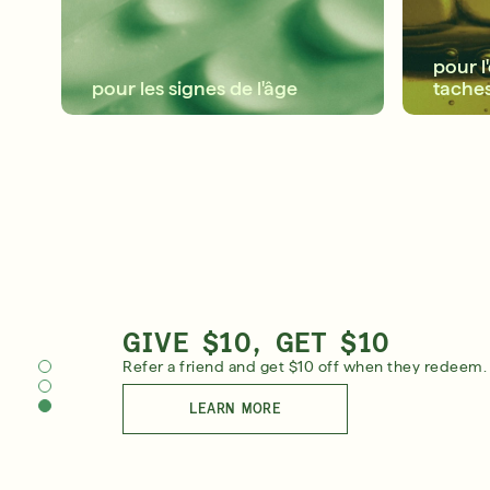
pour l
pour les signes de l'âge
tache
WHICH PRODUCTS ARE
FREE 6-PIECE MYSTERY S
GIVE $10, GET $10
RIGHT FOR YOU?
Yours with $180+ purchase. Includes 1 full-size
Refer a friend and get $10 off when they redeem.
Take our skincare quiz and find your customized
regimen today!
SHOP NOW
LEARN MORE
LEARN MORE