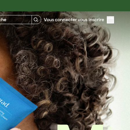
NNEZ 10 $, OBTENEZ 10 $
TROUVEZ VOTRE RÉGIME PERSONNALIS
che
Vous connecter vous inscrire
ns de résultats inégalés et cliniquement
uvés
TEZ MAINTENANT