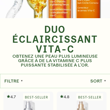
Sérums
DUO
APPR
ÉCLAIRCISSANT
Super hydratants avec SPF qui vous
accompagnent tout au long de l'été
VITA-C
APPRENDRE ENCORE PLUS
OBTENEZ UNE PEAU PLUS LUMINEUSE
GRÂCE À DE LA VITAMINE C PLUS
PUISSANTE STABILISÉE À L’OR.
FILTRE
SORT
4.7
4.8
BEST-SELLER
BEST-SELLER