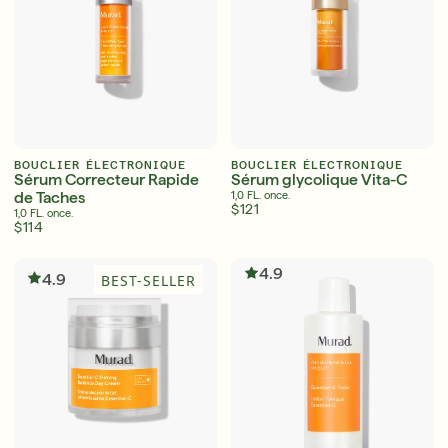
30 ans de résultats inégalés et cliniquement
prouvés
Achetez maintenant
VOUS CONNECTER VOUS
S'INSCRIRE
INSCRIRE
BOUCLIER ÉLECTRONIQUE
BOUCLIER ÉLECTRONIQUE
Sérum Correcteur Rapide
Sérum glycolique Vita-C
de Taches
1,0 FL. once.
$121
1,0 FL. once.
$114
4.9
4.9
BEST-SELLER