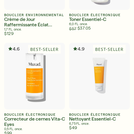
BOUCLIER ENVIRONNEMENTAL
BOUCLIER ÉLECTRONIQUE
Crème de Jour
Toner Essentiel-C
Raffermissante Éclat
6,0 FL. once.
$37.05
$57
Essential-C
1,7 FL. once.
$129
4.6
4.9
BEST-SELLER
BEST-SELLER
BOUCLIER ÉLECTRONIQUE
BOUCLIER ÉLECTRONIQUE
Correcteur de cernes Vita-C
Nettoyant Essentiel-C
Eyes
6,75 FL. once.
$49
0,5 FL. once.
$99