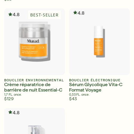
Anglais
Anglais
4.8
4.8
BEST-SELLER
Français
Français
BOUCLIER ENVIRONNEMENTAL
BOUCLIER ÉLECTRONIQUE
Crème réparatrice de
Sérum Glycolique Vita-C
barrière de nuit Essential-C
Format Voyage
1,7 FL. once.
0,33 FL. once.
$129
$43
4.8